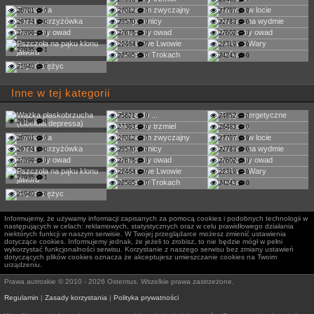
26701
0
27012
0
27797
0
29774
0
23570
0
22783
0
27399
0
27675
0
27602
0
22464
0
22319
0
27935
1
22585
0
24243
0
21940
0
Inne w tej kategorii
25621
0
24852
0
26186
0
27393
0
26483
0
26701
0
27012
0
27797
0
29774
0
23570
0
22783
0
27399
0
27675
0
27602
0
22464
0
22319
0
27935
1
22585
0
24243
0
21940
0
Informujemy, że używamy informacji zapisanych za pomocą cookies i podobnych technologii w
następujących w celach: reklamowych, statystycznych oraz w celu prawidłowego działania
niektórych funkcji w naszym serwisie. W Twojej przeglądarce możesz zmienić ustawienia
dotyczące cookies. Informujemy jednak, że jeżeli to zrobisz, to nie będzie mógł w pełni
wykorzystać funkcjonalności serwisu. Korzystanie z naszego serwisu bez zmiany ustawień
dotyczących plików cookies oznacza że akceptujesz umieszczanie cookies na Twoim
urządzeniu.
Prawa autroskie © 2010 - 2026 Ostentus. Wszelkie prawa zastrzeżone.
Regulamin
|
Zasady korzystania
|
Polityka prywatności