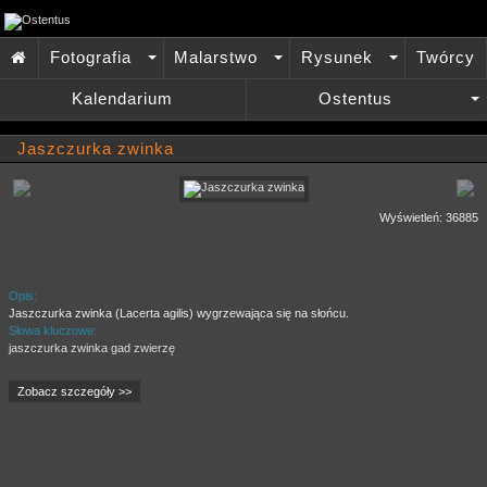
Fotografia
Malarstwo
Rysunek
Twórcy

+
+
+
Kalendarium
Ostentus
+
Jaszczurka zwinka
Wyświetleń: 36885
Opis:
Jaszczurka zwinka (Lacerta agilis) wygrzewająca się na słońcu.
Słowa kluczowe:
jaszczurka zwinka gad zwierzę
Zobacz szczegóły >>