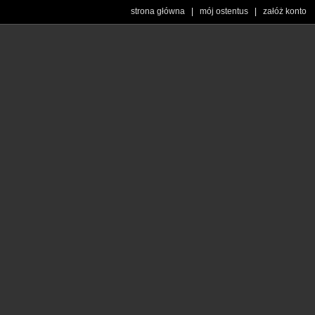
strona główna
|
mój ostentus
|
załóż konto