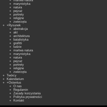
martwa natura
marynistyka
natura
pejzaż
portrety
religijne
zwierzęta
+
Rysunek
abstrakcja
akt
architektura
batalistyka
grafitti
ludzie
martwa natura
marynistyka
natura
pejzaż
portrety
religijne
zwierzęta
Twórcy
Kalendarium
+
Ostentus
O nas
Regulamin
Zasady korzystania
Polityka prywatności
Kontakt