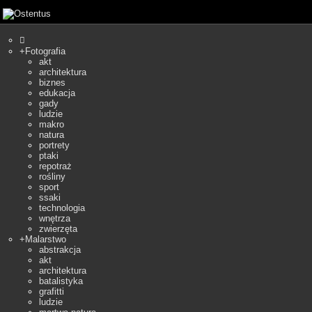

+
Fotografia
akt
architektura
biznes
edukacja
gady
ludzie
makro
natura
portrety
ptaki
repotraż
rośliny
sport
ssaki
technologia
wnętrza
zwierzęta
+
Malarstwo
abstrakcja
akt
architektura
batalistyka
grafitti
ludzie