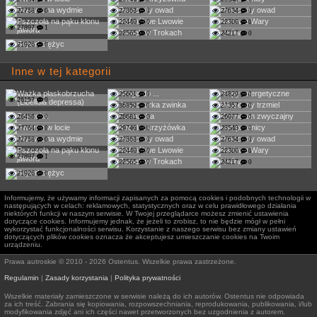
22758
0
27363
0
27634
0
22440
0
22300
0
27897
1
22565
0
24217
0
21926
0
Inne w tej kategorii
25601
0
24829
0
26157
0
36850
0
27357
0
26456
0
26681
0
26977
0
27764
0
29746
0
23543
0
22758
0
27363
0
27634
0
22440
0
22300
0
27897
1
22565
0
24217
0
21926
0
Informujemy, że używamy informacji zapisanych za pomocą cookies i podobnych technologii w
następujących w celach: reklamowych, statystycznych oraz w celu prawidłowego działania
niektórych funkcji w naszym serwisie. W Twojej przeglądarce możesz zmienić ustawienia
dotyczące cookies. Informujemy jednak, że jeżeli to zrobisz, to nie będzie mógł w pełni
wykorzystać funkcjonalności serwisu. Korzystanie z naszego serwisu bez zmiany ustawień
dotyczących plików cookies oznacza że akceptujesz umieszczanie cookies na Twoim
urządzeniu.
Prawa autroskie © 2010 - 2026 Ostentus. Wszelkie prawa zastrzeżone.
Regulamin
|
Zasady korzystania
|
Polityka prywatności
Wszelkie materiały zamieszczone w serwisie należą do ich autorów. Ostentus nie odpowiada
za ich treść. Zabrania się kopiowania, rozpowszechniania, reprodukowania, publikowania, i/lub
modyfikowania zdjęć ani ich części nawet przetworzonych bez uzgodnienia z autorem.