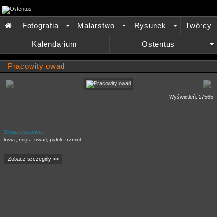
Fotografia
Malarstwo
Rysunek
Twórcy

+
+
+
Kalendarium
Ostentus
+
Pracowity owad
Wyświetleń: 27565
Słowa kluczowe:
kwiat
,
mięta
,
owad
,
pyłek
,
trzmiel
Zobacz szczegóły >>