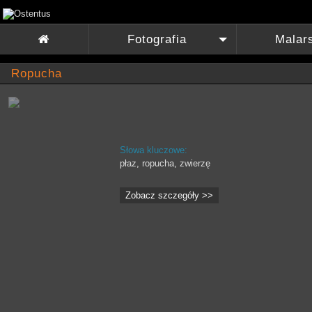
Fotografia
Malar

+
Ropucha
Słowa kluczowe:
płaz
,
ropucha
,
zwierzę
Zobacz szczegóły >>