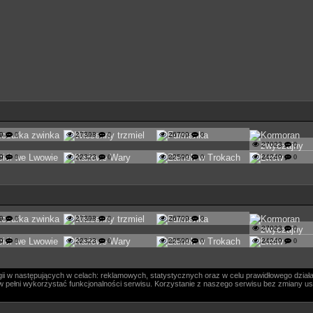
99
0
27398
0
26709
0
27023
0
69
0
22323
0
22590
0
24249
0
99
0
27398
0
26709
0
27023
0
69
0
22323
0
22590
0
24249
0
i w następujących w celach: reklamowych, statystycznych oraz w celu prawidłowego działa
ógł w pełni wykorzystać funkcjonalności serwisu. Korzystanie z naszego serwisu bez zmiany