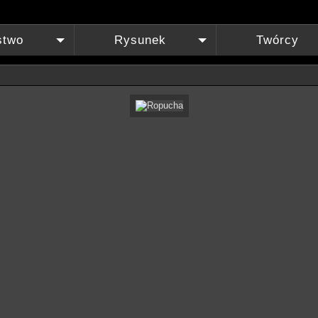
stwo
Rysunek
Twórcy
+
+