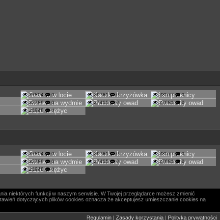
27804
0
29781
0
23577
0
22789
0
27405
0
27681
0
21948
0
27804
0
29781
0
23577
0
22789
0
27405
0
27681
0
21948
0
nia niektórych funkcji w naszym serwisie. W Twojej przeglądarce możesz zmienić
 ustawień dotyczących plików cookies oznacza że akceptujesz umieszczanie cookies na
Regulamin
|
Zasady korzystania
|
Polityka prywatności