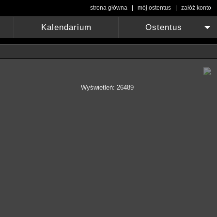
strona główna
|
mój ostentus
|
załóż konto
Kalendarium
Ostentus
+
Wyświetleń: 26489