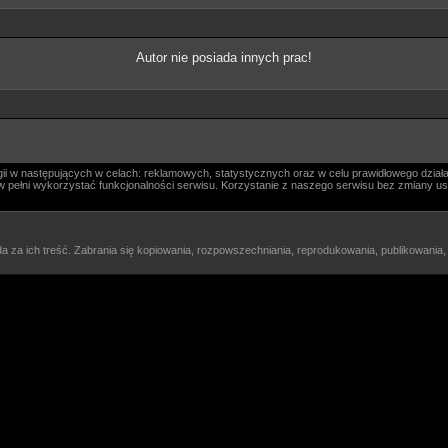
Autor nie posiada innych prac!
i w następujących w celach: reklamowych, statystycznych oraz w celu prawidłowego działa
ógł w pełni wykorzystać funkcjonalności serwisu. Korzystanie z naszego serwisu bez zmiany
a za ich treść. Zabrania się kopiowania, rozpowszechniania, reprodukowania, publikowania,