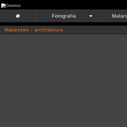
Fotografia
Malar

+
Malarstwo - architektura