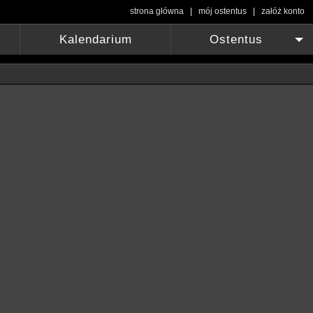
strona główna
|
mój ostentus
|
załóż konto
Kalendarium
Ostentus
+