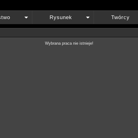
stwo
Rysunek
Twórcy
+
+
Wybrana praca nie istnieje!