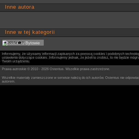
Inne autora
Inne w tej kategorii
20574
0
Informujemy, że używamy informacji zapisanych za pomocą cookies i podobnych technologi
ustawienia dotyczące cookies. Informujemy jednak, że jeżeli to zrobisz, to nie będzie m
Twoim urządzeniu.
Prawa autroskie © 2010 - 2026 Ostentus. Wszelkie prawa zastrzeżone.
Wszelkie materiały zamieszczone w serwisie należą do ich autorów. Ostentus nie odpowiad
autorem.