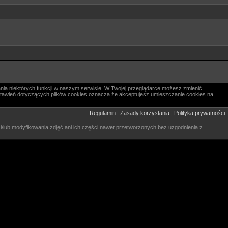
nia niektórych funkcji w naszym serwisie. W Twojej przeglądarce możesz zmienić
 ustawień dotyczących plików cookies oznacza że akceptujesz umieszczanie cookies na
Regulamin
|
Zasady korzystania
|
Polityka prywatności
 i/lub modyfikowania zdjęć ani ich części nawet przetworzonych bez uzgodnienia z