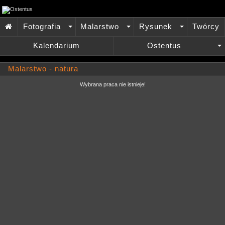
Fotografia
Malarstwo
Rysunek
Twórcy

+
+
+
Kalendarium
Ostentus
+
Malarstwo - natura
Wybrana praca nie istnieje!