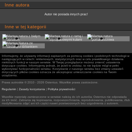
Inne autora
Autor nie posiada innych prac!
Inne w tej kategorii
20155
0
20382
0
20713
0
17429
0
Informujemy, że używamy informacji zapisanych za pomocą cookies i podobnych technologii w
następujących w celach: reklamowych, statystycznych oraz w celu prawidłowego działania
niektórych funkcji w naszym serwisie. W Twojej przeglądarce możesz zmienić ustawienia
dotyczące cookies. Informujemy jednak, że jeżeli to zrobisz, to nie będzie mógł w pełni
wykorzystać funkcjonalności serwisu. Korzystanie z naszego serwisu bez zmiany ustawień
dotyczących plików cookies oznacza że akceptujesz umieszczanie cookies na Twoim
urządzeniu.
Prawa autroskie © 2010 - 2026 Ostentus. Wszelkie prawa zastrzeżone.
Regulamin
|
Zasady korzystania
|
Polityka prywatności
Wszelkie materiały zamieszczone w serwisie należą do ich autorów. Ostentus nie odpowiada
za ich treść. Zabrania się kopiowania, rozpowszechniania, reprodukowania, publikowania, i/lub
modyfikowania zdjęć ani ich części nawet przetworzonych bez uzgodnienia z autorem.