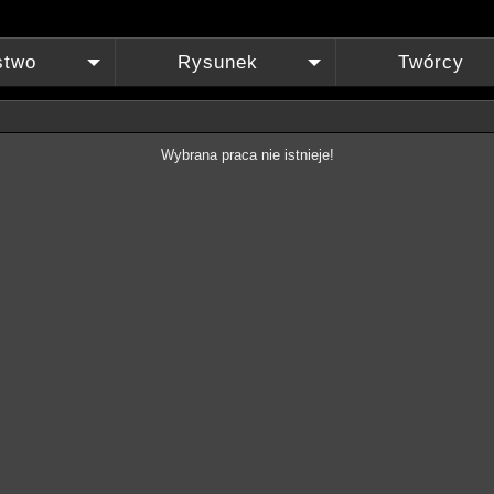
stwo
Rysunek
Twórcy
+
+
Wybrana praca nie istnieje!