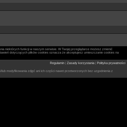
nia niektórych funkcji w naszym serwisie. W Twojej przeglądarce możesz zmienić
 ustawień dotyczących plików cookies oznacza że akceptujesz umieszczanie cookies na
Regulamin
|
Zasady korzystania
|
Polityka prywatności
 i/lub modyfikowania zdjęć ani ich części nawet przetworzonych bez uzgodnienia z