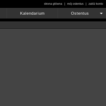
strona główna
|
mój ostentus
|
załóż konto
Kalendarium
Ostentus
+