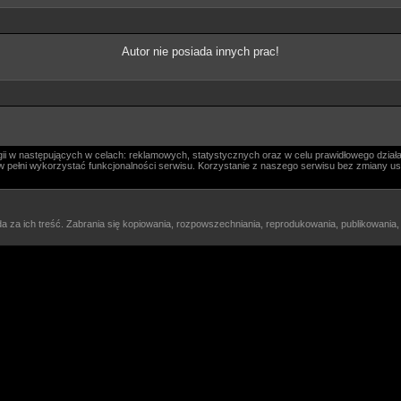
Autor nie posiada innych prac!
i w następujących w celach: reklamowych, statystycznych oraz w celu prawidłowego działa
ógł w pełni wykorzystać funkcjonalności serwisu. Korzystanie z naszego serwisu bez zmiany
a za ich treść. Zabrania się kopiowania, rozpowszechniania, reprodukowania, publikowania,