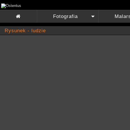
Fotografia
Malar

+
Rysunek - ludzie