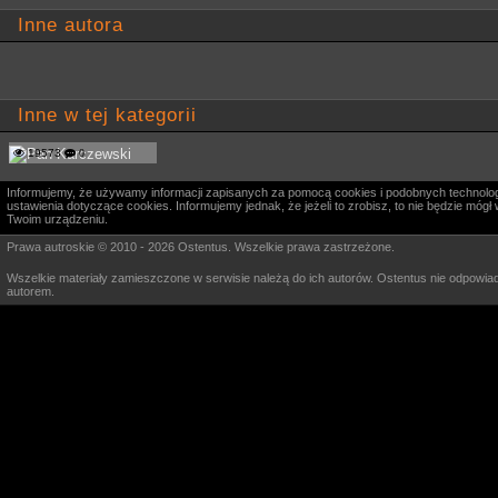
Inne autora
Inne w tej kategorii
19573
0
Informujemy, że używamy informacji zapisanych za pomocą cookies i podobnych technologi
ustawienia dotyczące cookies. Informujemy jednak, że jeżeli to zrobisz, to nie będzie m
Twoim urządzeniu.
Prawa autroskie © 2010 - 2026 Ostentus. Wszelkie prawa zastrzeżone.
Wszelkie materiały zamieszczone w serwisie należą do ich autorów. Ostentus nie odpowiad
autorem.