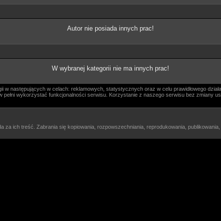
Autor nie posiada innych prac!
W wybranej kategorii nie ma innych prac!
i w następujących w celach: reklamowych, statystycznych oraz w celu prawidłowego działa
ógł w pełni wykorzystać funkcjonalności serwisu. Korzystanie z naszego serwisu bez zmiany
a za ich treść. Zabrania się kopiowania, rozpowszechniania, reprodukowania, publikowania,