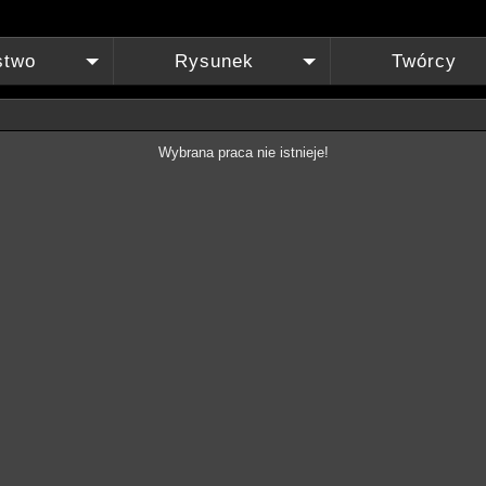
stwo
Rysunek
Twórcy
+
+
Wybrana praca nie istnieje!