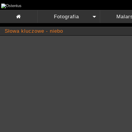
Fotografia
Malar

+
Słowa kluczowe - niebo