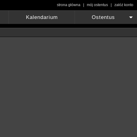
strona główna
|
mój ostentus
|
załóż konto
Kalendarium
Ostentus
+