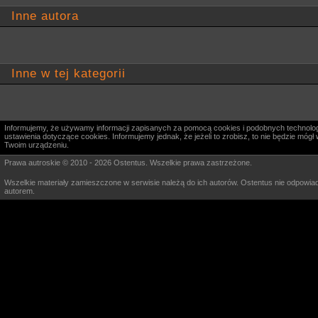
Inne autora
Inne w tej kategorii
Informujemy, że używamy informacji zapisanych za pomocą cookies i podobnych technologi
ustawienia dotyczące cookies. Informujemy jednak, że jeżeli to zrobisz, to nie będzie m
Twoim urządzeniu.
Prawa autroskie © 2010 - 2026 Ostentus. Wszelkie prawa zastrzeżone.
Wszelkie materiały zamieszczone w serwisie należą do ich autorów. Ostentus nie odpowiad
autorem.