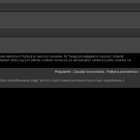
nia niektórych funkcji w naszym serwisie. W Twojej przeglądarce możesz zmienić
 ustawień dotyczących plików cookies oznacza że akceptujesz umieszczanie cookies na
Regulamin
|
Zasady korzystania
|
Polityka prywatności
 i/lub modyfikowania zdjęć ani ich części nawet przetworzonych bez uzgodnienia z